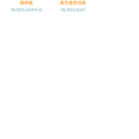
腸桿菌
黃色葡萄球菌
FB/2015/10147A-01
FB/2015/10147
SGS-玉瓷24h抗菌-金
SGS-陶坯24h抗菌-金
黃色葡萄球菌
黃&大腸
FB/2015/10147
RF/2006/B1578
(辰翰室內裝修合作)